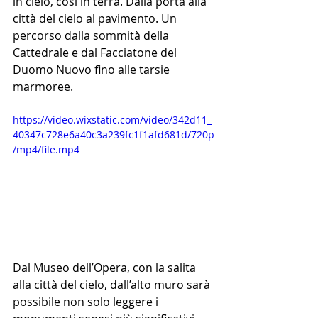
in cielo, così in terra. Dalla porta alla 
città del cielo al pavimento. Un 
percorso dalla sommità della 
Cattedrale e dal Facciatone del 
Duomo Nuovo fino alle tarsie 
marmoree.
https://video.wixstatic.com/video/342d11_
40347c728e6a40c3a239fc1f1afd681d/720p
/mp4/file.mp4
Dal Museo dell’Opera, con la salita 
alla città del cielo, dall’alto muro sarà 
possibile non solo leggere i 