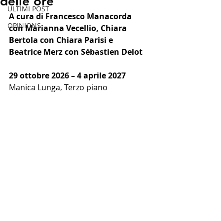
delle ore
ULTIMI POST
A cura di Francesco Manacorda 
OPINIONS
con Marianna Vecellio, Chiara 
Bertola con Chiara Parisi e 
Beatrice Merz con Sébastien Delot
29 ottobre 2026 – 4 aprile 2027          
Manica Lunga, Terzo piano