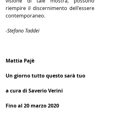
visione di tale mostra, possono 
riempire il discernimento dell'essere 
contemporaneo.
-Stefano Taddei
Mattia Pajè
Un giorno tutto questo sarà tuo
a cura di Saverio Verini
Fino al 20 marzo 2020
Fondazione smART - polo per l’arte
Piazza Crati 6/7, Roma