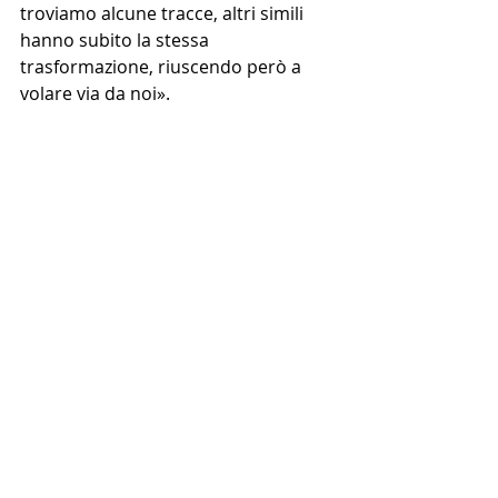
troviamo alcune tracce, altri simili 
hanno subito la stessa 
trasformazione, riuscendo però a 
volare via da noi».
NEWS PRINCIPALE
Post recenti
Mostra tutti