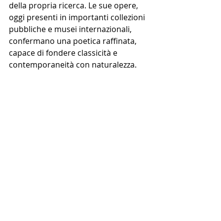
della propria ricerca. Le sue opere, 
oggi presenti in importanti collezioni 
pubbliche e musei internazionali, 
confermano una poetica raffinata, 
capace di fondere classicità e 
contemporaneità con naturalezza.
Galleria Biffi Arte
P.zza sant'antonino - via chiapponi, 
39, Piacenza
Date
6 dicembre – 10 gennaio 2026
NEWS PRINCIPALE