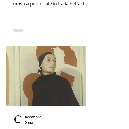
mostra personale in Italia dell’artista
brasiliano Rodrigo Torres. Nato da
una residenza tra c.r.e.t.a e Roma, il
progetto riunisce sculture
ceramiche, una fontana, disegni e
dipinti su carta in una riflessione
sulla trasformazione della materia, il
tempo e il rapporto tra natura e
intervento umano. La mostra sarà
visitabile dal 9 giugno al 13 agosto
2026.
Redazione
5 giu