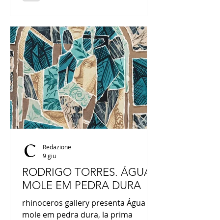
differenti, il progetto racconta sette
anni di incontri, scambi e ricerca
condivisa, trasformando l’esperienza
della residenza in una narrazione
collettiva della contemporaneità.
Redazione
9 giu
RODRIGO TORRES. ÁGUA
MOLE EM PEDRA DURA
rhinoceros gallery presenta Água
mole em pedra dura, la prima