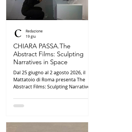
Redazione
19 giu
CHIARA PASSA.The
Abstract Films: Sculpting
Narratives in Space
Dal 25 giugno al 2 agosto 2026, il
Mattatoio di Roma presenta The
Abstract Films: Sculpting Narratives
in Space, una mostra immersiva di
Chiara Passa composta da quattro
film interattivi che esplorano il
rapporto tra astrazione digitale,
intelligenza artificiale, architettura,
suono e partecipazione del pubblico.