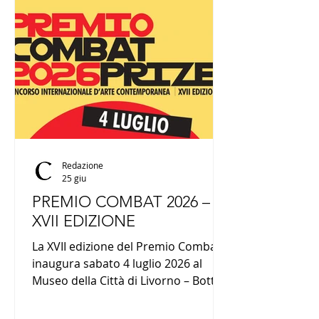
etrusco, intrecciando memoria,
ceramica e ricerca contemporanea.
Redazione
25 giu
PREMIO COMBAT 2026 –
XVII EDIZIONE
La XVII edizione del Premio Combat
inaugura sabato 4 luglio 2026 al
Museo della Città di Livorno – Bottini
dell’Olio. Fino al 2 agosto, ottanta
artisti finalisti presentano opere di