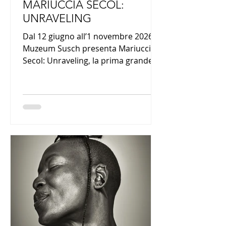
MARIUCCIA SECOL:
UNRAVELING
Dal 12 giugno all’1 novembre 2026 il
Muzeum Susch presenta Mariuccia
Secol: Unraveling, la prima grande
retrospettiva istituzionale dedicata
all’artista e attivista italiana. Un
percorso attraverso oltre
settant’anni di ricerca che intreccia
femminismo, sperimentazione
tessile, impegno sociale e nuove
letture della storia dell’arte del
Novecento.