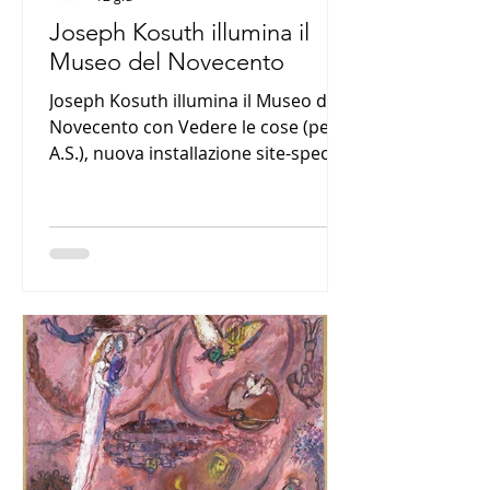
Joseph Kosuth illumina il
Museo del Novecento
Joseph Kosuth illumina il Museo del
Novecento con Vedere le cose (per
A.S.), nuova installazione site-specific
in neon sulla facciata laterale del
museo. L’opera, ispirata agli scritti di
Alberto Savinio, entra nella
collezione permanente e sarà
inaugurata il 1° luglio alla presenza
dell’artista.