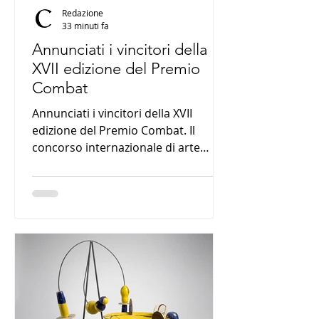
Redazione
33 minuti fa
Annunciati i vincitori della
XVII edizione del Premio
Combat
Annunciati i vincitori della XVII
edizione del Premio Combat. Il
concorso internazionale di arte
contemporanea, ideato
dall’Associazione culturale Blob Art
ETS in collaborazione con il Comune
di Livorno, ha premiato gli artisti
vincitori delle diverse sezioni –
Pittura, Fotografia, Grafica,
Scultura/Installazione e Video –
insieme ai riconoscimenti speciali e
ai Premi Galleria, che offrono nuove
opportunità espositive e progettuali