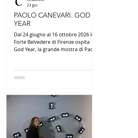
23 giu
PAOLO CANEVARI. GOD
YEAR
Dal 24 giugno al 16 ottobre 2026 il
Forte Belvedere di Firenze ospita
God Year, la grande mostra di Paolo
Canevari curata da Sergio Risaliti.
Attraverso sculture, installazioni,
video e opere realizzate con
materiali industriali come la gomma
degli pneumatici, l'artista indaga
temi quali potere, religione, guerra,
memoria e controllo sociale,
costruendo una riflessione critica
sulle contraddizioni del mondo
contemporaneo.