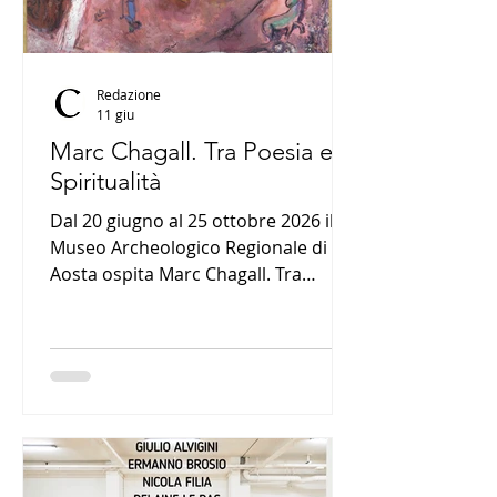
Redazione
11 giu
Marc Chagall. Tra Poesia e
Spiritualità
Dal 20 giugno al 25 ottobre 2026 il
Museo Archeologico Regionale di
Aosta ospita Marc Chagall. Tra
Poesia e Spiritualità, una grande
mostra con 120 opere tra dipinti,
sculture, gouache, disegni, incisioni,
libri e ceramiche. Il percorso
approfondisce il legame tra l’arte di
Chagall, la Bibbia e il Cantico dei
Cantici.