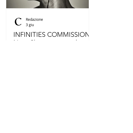
Redazione
3 giu
INFINITIES COMMISSION
Nora Chipaumire: gadzi
La Tate Modern presenta gadzi, la
nuova installazione di nora
chipaumire per la Infinities
Commission 2026. Un ambiente
immersivo che unisce scultura,
suono, immagini in movimento e
performance, ispirato ai paesaggi,
alle leggende e alla cultura dello
Zimbabwe.