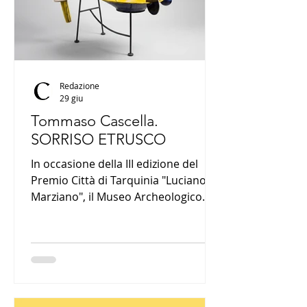
per gli artisti selezionati.
Redazione
29 giu
Tommaso Cascella.
SORRISO ETRUSCO
In occasione della III edizione del
Premio Città di Tarquinia "Luciano
Marziano", il Museo Archeologico
Nazionale di Tarquinia ospita
Tommaso Cascella. SORRISO
ETRUSCO, mostra personale curata
da Lorenzo Fiorucci. Un percorso
espositivo che mette in dialogo le
opere dell'artista con il patrimonio