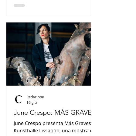
l’intera ricerca dell’artista in una
retrospettiva che rafforza il dialogo
culturale tra Italia e Cina e conferma
il ruolo di Bologna nella
valorizzazione dell’eredità
morandiana nel mondo.
Redazione
16 giu
June Crespo: MÁS GRAVES
June Crespo presenta Más Graves a
Kunsthalle Lissabon, una mostra che