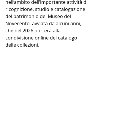
nell’ambito dell’importante attività di 
ricognizione, studio e catalogazione 
del patrimonio del Museo del 
Novecento, avviata da alcuni anni, 
che nel 2026 porterà alla 
condivisione online del catalogo 
delle collezioni.
Questo lavoro ha permesso di 
riscoprire opere significative del 
patrimonio civico e di ricostruirne le 
vicende storiche, conservative ed 
espositive, riportando alla luce 
connessioni spesso dimenticate e 
sottolineando la vocazione del 
museo come centro di ricerca sulla 
storia artistica e culturale del 
Novecento.
A oltre cinquant’anni dal suo 
ingresso nelle collezioni civiche, il 