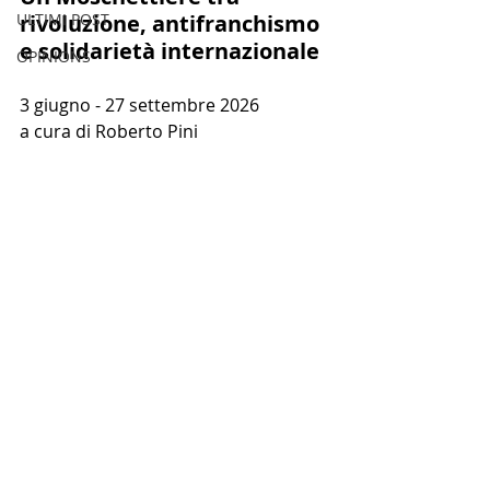
ULTIMI POST
rivoluzione, antifranchismo 
e solidarietà internazionale 
OPINIONS
3 giugno - 
27 settembre 2026
a cura di Roberto Pini