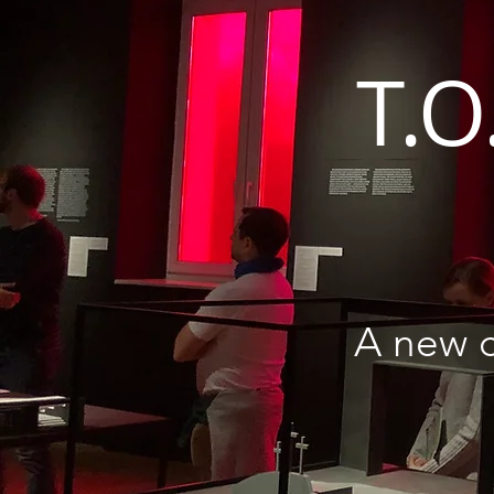
T.O
A new c