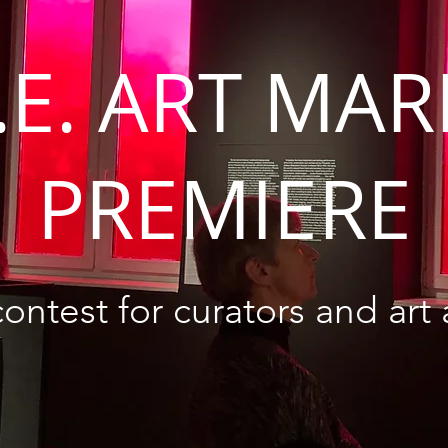
.E. ART MA
PREMIERE
ontest for curators and art 