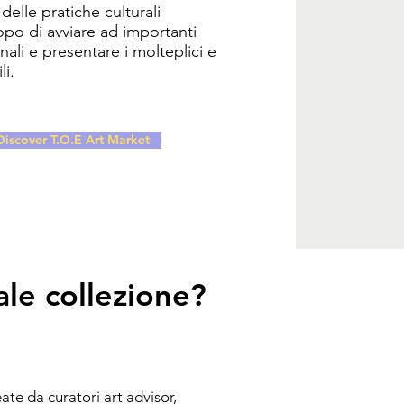
elle pratiche culturali
po di avviare ad importanti
nali e presentare i molteplici e
li.
Discover T.O.E Art Market
ale collezione?
ate da curatori art advisor,