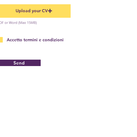
Upload your CV
DF or Word (Max 15MB)
Accetto termini e condizioni
Send