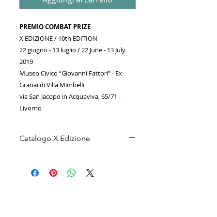
PREMIO COMBAT PRIZE
X EDIZIONE
/ 10th EDITION
22 giugno - 13 luglio / 22 June - 13 July
2019
Museo Civico “Giovanni Fattori” - Ex
Granai di Villa Mimbelli
via San Jacopo in Acquaviva, 65/71 -
Livorno
Catalogo X Edizione
"Se è vero che, come io credo, che
l’arte contemporanea rispecchia la
nostra identità e allo stesso tempo
è fondamentale per immaginare il
nostro futuro culturale, sociale ed
economico, la decima edizione del