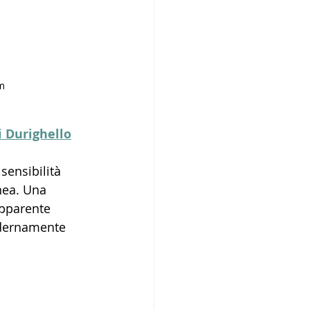
cm
 Durighello
sensibilità 
nea. Una 
apparente 
odernamente 