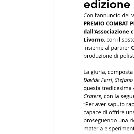
edizion
Con l’annuncio dei v
PREMIO COMBAT P
dall’Associazione c
Livorno
, con il sos
insieme al partner 
O
produzione di polis
La giuria, composta
Davide Ferri
, 
Stefano
questa tredicesima e
Cratere
, con la segu
“Per aver saputo rap
capace di offrire un
proseguendo una rice
materia e sperimenta