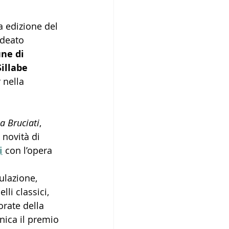
a edizione del 
ideato 
ne di 
Sillabe 
 nella 
a Bruciati
, 
, novità di 
i
 con l’opera 
ulazione, 
li classici, 
rate della 
nica il premio 