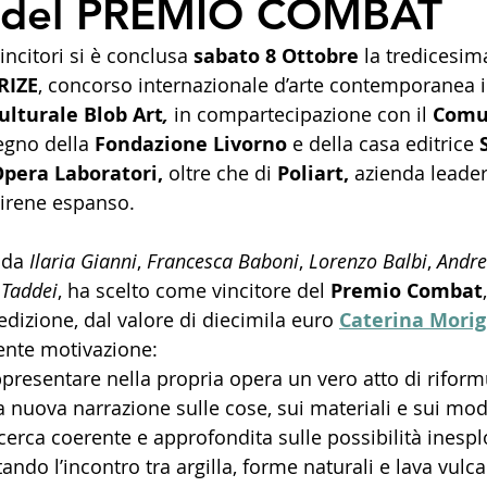
e del PREMIO COMBAT
incitori si è conclusa 
sabato 8 Ottobre
 la tredicesim
RIZE
, concorso internazionale d’arte contemporanea 
ulturale Blob Art
, 
in compartecipazione con il 
Comu
tegno della 
Fondazione Livorno
 e della casa editrice
 
pera Laboratori, 
oltre che di
 Poliart, 
azienda leader
tirene espanso. 
 da 
Ilaria Gianni
, 
Francesca Baboni
, 
Lorenzo Balbi
, 
Andre
 Taddei
, ha scelto come vincitore del 
Premio Combat
dizione, dal valore di diecimila euro 
Caterina Morig
ente motivazione: 
presentare nella propria opera un vero atto di riform
a nuova narrazione sulle cose, sui materiali e sui model
rca coerente e approfondita sulle possibilità inesplo
ndo l’incontro tra argilla, forme naturali e lava vulca