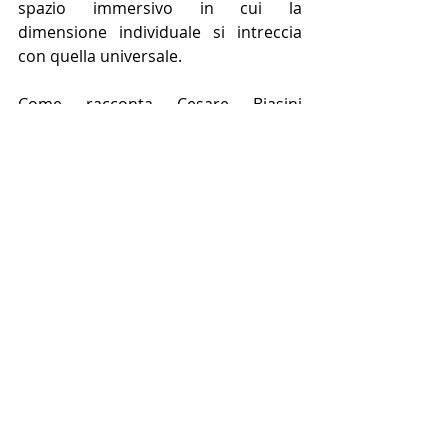
spazio immersivo in cui la 
dimensione individuale si intreccia 
con quella universale.
Come racconta Cesare Biasini 
Selvaggi: “
Gli oggetti che abbiamo 
chiesto ai veneziani di prestarci non 
sono infatti semplici 
ready-made
, ma 
“camere di risonanza” di esistenze. Sono 
orsacchiotti, utensili, frammenti di 
biografie minime che, messi insieme, 
compongono una mappa del 
sentimento, dove l’arte smette di essere 
un oggetto da guardare per diventare un 
diario affettivo collettivo, ricordandoci 
che essere protagonisti significa, prima 
di tutto, essere insieme
”.
NEWS PRINCIPALE