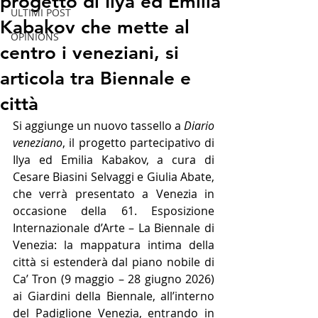
progetto di Ilya ed Emilia
ULTIMI POST
Kabakov che mette al
OPINIONS
centro i veneziani, si
articola tra Biennale e
città
Si aggiunge un nuovo tassello a 
Diario 
veneziano
, il progetto partecipativo di 
Ilya ed Emilia Kabakov, a cura di 
Cesare Biasini Selvaggi e Giulia Abate, 
che verrà presentato a Venezia in 
occasione della 61. Esposizione 
Internazionale d’Arte – La Biennale di 
Venezia: la mappatura intima della 
città si estenderà dal piano nobile di 
Ca’ Tron (9 maggio – 28 giugno 2026) 
ai Giardini della Biennale, all’interno 
del Padiglione Venezia, entrando in 