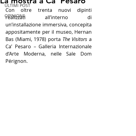
La mostra a Ca' Pesaro
ULTIMI POST
Con oltre trenta nuovi dipinti 
OPINIONS
realizzati all’interno di 
un’installazione immersiva, concepita 
appositamente per il museo, Hernan 
Bas (Miami, 1978) porta
 The Visitors 
a 
Ca’ Pesaro – Galleria Internazionale 
d’Arte Moderna, nelle Sale Dom 
Pérignon.