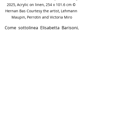
2025, Acrylic on linen, 254 x 101.6 cm © 
Hernan Bas Courtesy the artist, Lehmann 
Maupin, Perrotin and Victoria Miro
Come sottolinea Elisabetta Barisoni, 
responsabile di Ca’ Pesaro e curatrice 
della mostra 
Nelle sale della Galleria 
Internazionale d'Arte Moderna di 
Venezia ci accoglie una teoria di 
personaggi che, a prima vista, sembrano 
rappresentazioni di gioventù immersa 
nella scoperta del mondo ma che 
rivelano invece una situazione assurda, 
paradossale, comica.
La serie monumentale,
 osserva ancora 
Barisoni, 
rappresenta una visione che è 
sempre sotto i nostri occhi, fatto di 
turismo credulone, voyeur, oltre il limite 
del rispetto per l'altro e, in casi estremi, 