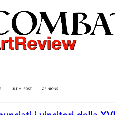
COMBAT ART REVIEW
E
ULTIMI POST
OPINIONS
unciati i vincitori della XV