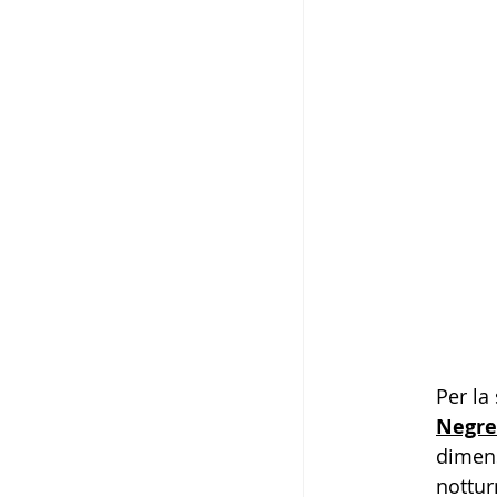
Per la
Negre
dimens
nottur