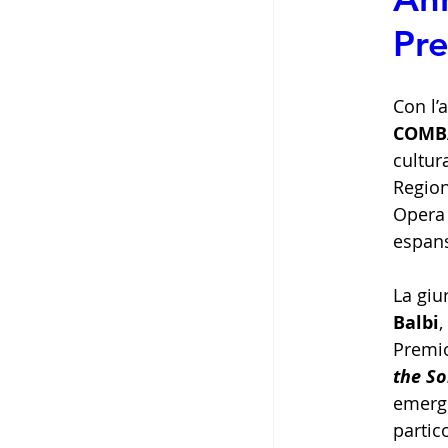
Pr
Con l’
COMB
cultur
Region
Opera 
espan
La giu
Balbi
, 
Premio
the So
emerge
partic