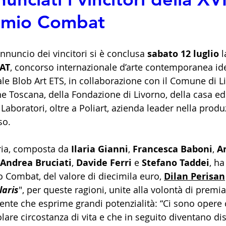
emio Combat
annuncio dei vincitori si è conclusa 
sabato 12 luglio
 l
AT
, concorso internazionale d’arte contemporanea ide
ale Blob Art ETS, in collaborazione con il Comune di Li
e Toscana, della Fondazione di Livorno, della casa edit
Laboratori, oltre a Poliart, azienda leader nella produ
so.
ria, composta da 
Ilaria Gianni
, 
Francesca Baboni
, 
A
Andrea Bruciati
, 
Davide Ferri
 e 
Stefano Taddei
, ha
 Combat, del valore di diecimila euro, 
Dilan Perisan
laris
", per queste ragioni, unite alla volontà di premia
nte che esprime grandi potenzialità: “Ci sono opere
olare circostanza di vita e che in seguito diventano di