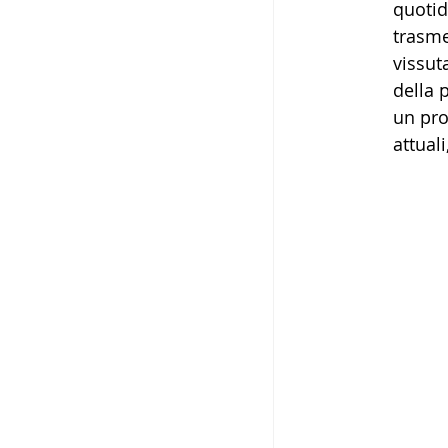
quotid
trasme
vissut
della 
un pro
attual