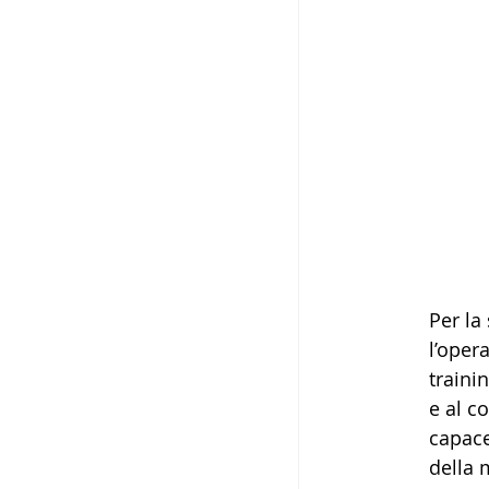
Per la
l’opera
traini
e al c
capace
della 