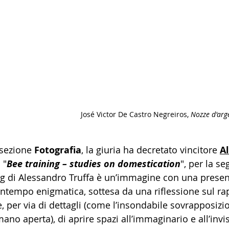
José Victor De Castro Negreiros, 
Nozze d'arg
 sezione 
Fotografia
, la giuria ha decretato vincitore 
A
 "
Bee training – studies on domestication
", per la s
ng di Alessandro Truffa è un’immagine con una presen
ontempo enigmatica, sottesa da una riflessione sul r
, per via di dettagli (come l’insondabile sovrapposiz
mano aperta), di aprire spazi all’immaginario e all’invis