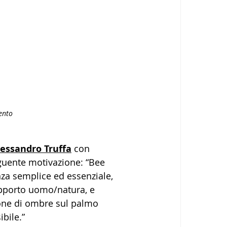
ento
lessandro Truffa
 con 
eguente motivazione: “Bee 
za semplice ed essenziale, 
apporto uomo/natura, e 
ione di ombre sul palmo 
ibile.”