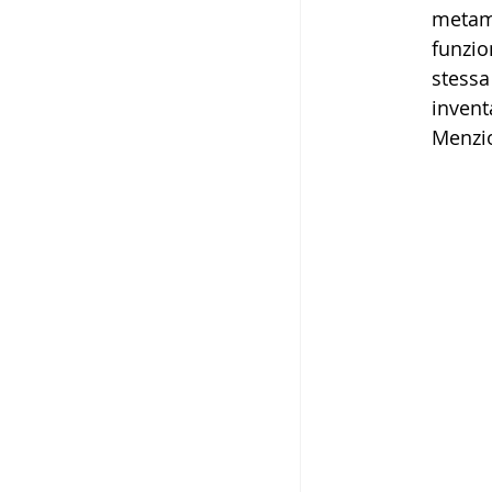
metamo
funzio
stessa
invent
Menzio