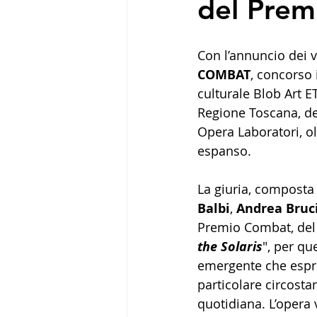
del Pre
Con l’annuncio dei v
COMBAT
, concorso 
culturale Blob Art E
Regione Toscana, del
Opera Laboratori, ol
espanso.
La giuria, composta
Balbi
, 
Andrea Bruci
Premio Combat, del v
the Solaris
", per qu
emergente che espri
particolare circosta
quotidiana. L’opera 