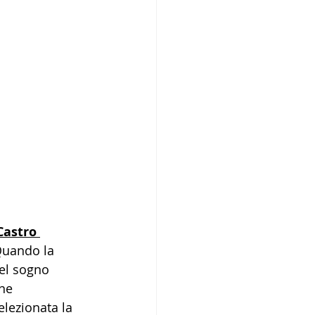
Castro 
Quando la 
nel sogno 
ne 
elezionata la 