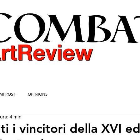
COMBAT ART REVIEW
MI POST
OPINIONS
tura: 4 min
i i vincitori della XVI e