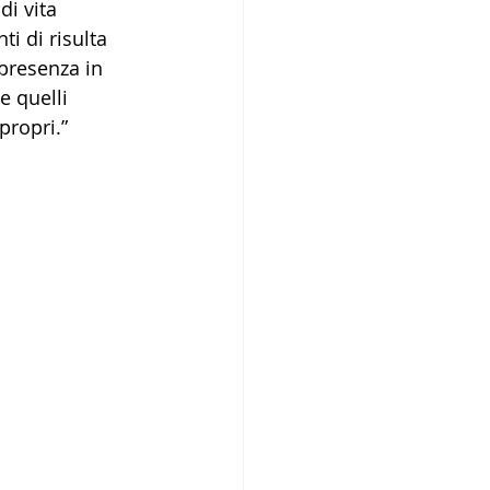
i vita 
i di risulta 
presenza in 
e quelli 
propri.”