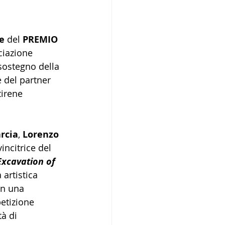
e
 del 
PREMIO 
ciazione 
sostegno della 
 del partner 
tirene 
rcia
, 
Lorenzo 
incitrice del 
Excavation of 
 artistica 
in una 
etizione 
à di 