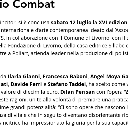
mio Combat
incitori si è conclusa 
sabato 12 luglio
 la 
XVI edizion
internazionale d’arte contemporanea ideato dall’Asso
TS, in collaborazione con il Comune di Livorno, con il 
la Fondazione di Livorno, della casa editrice Sillabe e
tre a Poliart, azienda leader nella produzione di polis
 da 
Ilaria Gianni
, 
Francesca Baboni
, 
Angel Moya Ga
ati
, 
Davide Ferri
 e 
Stefano Taddei
, ha scelto come v
alore di diecimila euro, 
Dilan Perisan
 con l’opera "
este ragioni, unite alla volontà di premiare una pratica
me grandi potenzialità: “Ci sono opere che nascono 
nza di vita e che in seguito diventano disorientante rip
vincitrice ha impressionato la giuria per la sua capacit