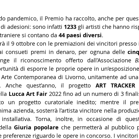
do pandemico, il Premio ha raccolto, anche per quest
i adesioni: sono infatti 
1233 
gli artisti
che hanno ris
straniere si contano da 
44 paesi diversi
. 
à il 9 ottobre con le premiazioni dei vincitori presso 
 ai consueti premi in denaro, per ognuna delle 
cinq
unge il riconoscimento offerto dall’Associazione 
B
ortunità di esporre le proprie opere in un’esposizione
o Arte Contemporanea di Livorno, unitamente ad una 
a. Anche quest’anno, il progetto 
ART TRACKER
 
la 
Lucca Art Fair
 2022 fino ad un numero di 3 finalis
to un progetto curatoriale inedito; mentre il pr
a azienda, sosterrà l’artista vincitore nella produzi
installativa. Torna, inoltre, in occasione di ques
della 
Giuria popolare 
che permetterà al pubblico 
 preferenze riguardo le opere in concorso. I vincitori 