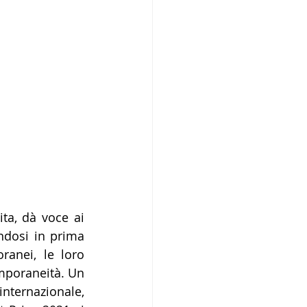
ta, dà voce ai 
ndosi in prima 
anei, le loro 
mporaneità. Un 
ernazionale, 