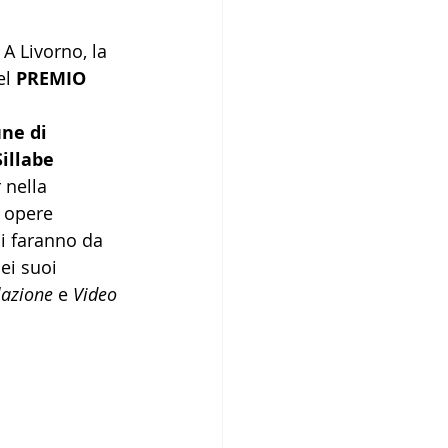
A Livorno, la 
l 
PREMIO 
ne di 
Sillabe 
 nella 
 opere 
li faranno da 
ei suoi 
lazione
 e 
Video 