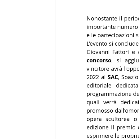
Nonostante il perio
importante numero d
e le partecipazioni 
L’evento si concluder
Giovanni Fattori e
concorso
, si aggi
vincitore avrà l’opp
2022 al 
SAC
, Spazi
editoriale dedicat
programmazione del
quali verrà dedica
promosso dall’omonim
opera scultorea o 
edizione il premio 
esprimere le proprie