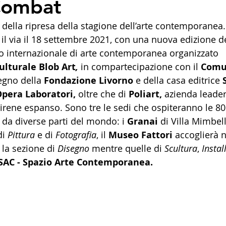
Combat
della ripresa della stagione dell’arte contemporanea. 
il via il 18 settembre 2021, con una nuova edizione de
so internazionale di arte contemporanea organizzato 
ulturale Blob Art
, 
in compartecipazione con il 
Comu
tegno della 
Fondazione Livorno
 e della casa editrice
 
pera Laboratori, 
oltre che
di
 Poliart, 
azienda leader
irene espanso. Sono tre le sedi che ospiteranno le 80
i da diverse parti del mondo: i 
Granai
 di Villa Mimbel
i 
Pittura
 e di 
Fotografia
, il 
Museo Fattori
 accoglierà n
 la sezione di 
Disegno
 mentre quelle di 
Scultura
, 
Instal
SAC - Spazio Arte Contemporanea. 