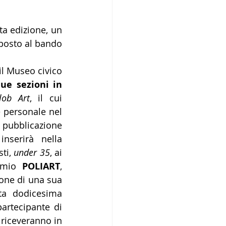
a edizione, un 
posto al bando 
il Museo civico 
ue sezioni in 
lob Art
, il cui 
 personale nel 
pubblicazione 
inserirà nella 
ti, 
under 35
, ai 
emio
 POLIART
, 
one di una sua 
ta dodicesima 
partecipante
di 
riceveranno in 