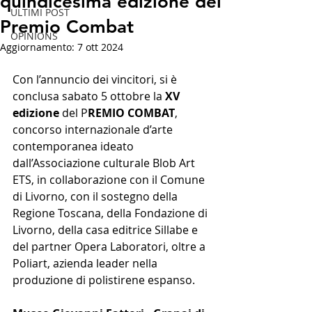
quindicesima edizione del
ULTIMI POST
Premio Combat
OPINIONS
Aggiornamento:
7 ott 2024
Con l’annuncio dei vincitori, si è 
conclusa sabato 5 ottobre la 
XV 
edizione
 del P
REMIO COMBAT
, 
concorso internazionale d’arte 
contemporanea ideato 
dall’Associazione culturale Blob Art 
ETS, in collaborazione con il Comune 
di Livorno, con il sostegno della 
Regione Toscana, della Fondazione di 
Livorno, della casa editrice Sillabe e 
del partner Opera Laboratori, oltre a 
Poliart, azienda leader nella 
produzione di polistirene espanso.