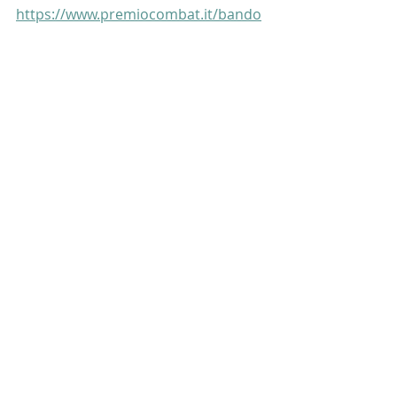
https://www.premiocombat.it/bando
- Redazione
NEWS PRINCIPALE
Post recenti
Mostra tutti