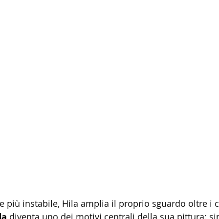
iù instabile, Hila amplia il proprio sguardo oltre i c
da
 diventa uno dei motivi centrali della sua pittura: s