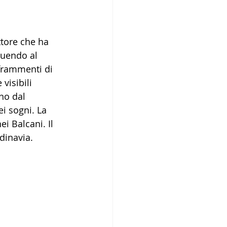
ttore che ha 
tuendo al 
frammenti di 
visibili 
no dal 
i sogni. La 
i Balcani. Il 
dinavia.