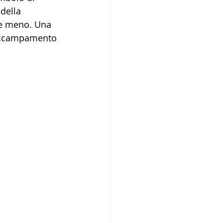
della 
ne meno. Una 
 accampamento 