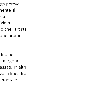
uga poteva 
ente, il 
rta.
iziò a 
 che l’artista 
 due ordini 
dito nel 
i emergono 
sati. In altri 
a la linea tra 
eranza e 