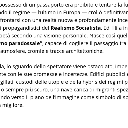
possesso di un passaporto era proibito e tentare la f
ndo il regime — l’ultimo in Europa — crollò definitivam
nfrontarsi con una realtà nuova e profondamente ince
i propagandistici del 
Realismo Socialista
, Edi Hila in
ietà secondo una visione personale. Nasce così quello
smo paradossale”
, capace di cogliere il passaggio tra
atmosfere, cromie e tracce architettoniche.
ila, lo sguardo dello spettatore viene ostacolato, impe
nte con le sue promesse e incertezze. Edifici pubblic
lati, custodi delle utopie e della hybris dei regimi pas
elo sempre più scuro, una nave carica di migranti spezz
ando verso il piano dell’immagine come simbolo di sp
a migliore.