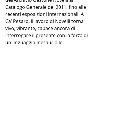
dell’Archivio Gastone Novelli al 
Catalogo Generale del 2011, fino alle 
recenti esposizioni internazionali. A 
Ca’ Pesaro, il lavoro di Novelli torna 
vivo, vibrante, capace ancora di 
interrogare il presente con la forza di 
un linguaggio inesauribile.
Galleria Internazionale d’Arte 
Moderna
C. del Tentor, 2076
Date
15 novembre 2025 - 1 marzo 2026
NEWS PRINCIPALE