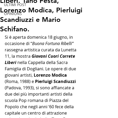
Liberi. Tano Festa,
ULTIMI POST
Lorenzo Modica, Pierluigi
OPINIONS
Scandiuzzi e Mario
Schifano.
Si è aperta domenica 18 giugno, in 
occasione di “
Buona Fortuna Ribelli” 
rassegna artistica curata da Lunetta 
11, la mostra 
Giovani Cuori Correte 
Liberi 
nella Cappella della Sacra 
Famiglia di Dogliani. Le opere di due 
giovani artisti, 
Lorenzo Modica 
(Roma, 1988) e 
Pierluigi Scandiuzzi 
(Padova, 1993), si sono affiancate a 
due dei più importanti artisti della 
scuola Pop romana di Piazza del 
Popolo che negli anni ‘60 fece della 
capitale un centro di attrazione 