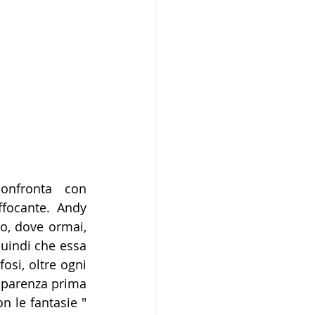
focante. Andy 
, dove ormai, 
quindi che essa 
si, oltre ogni 
pparenza prima 
 le fantasie " 