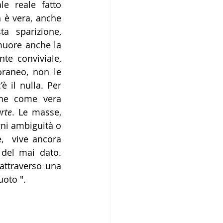
e reale fatto 
 è vera, anche 
 sparizione, 
muore anche la 
te conviviale, 
raneo, non le 
 il nulla. Per 
one come vera 
arte
. Le masse, 
ni ambiguità o 
,  vive ancora 
del mai dato. 
attraverso una 
uoto ".