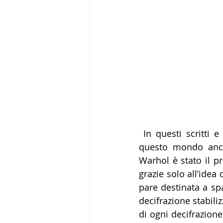
 In questi scritti e interviste degli anni Novanta l’autore francese si confronta  con 
questo mondo ancor
Warhol è stato il p
grazie solo all’idea 
pare destinata a sp
decifrazione stabili
di ogni decifrazione