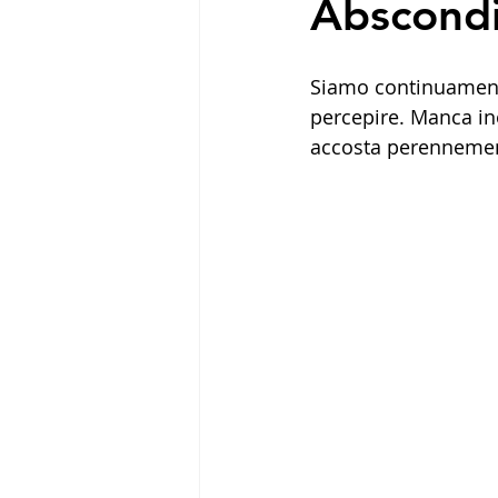
Abscondi
Siamo continuamente
percepire. Manca ino
accosta perennemen