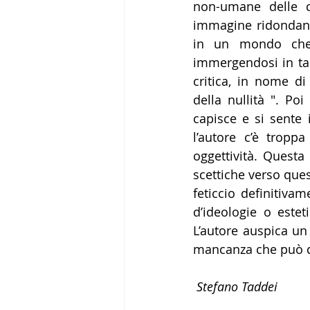
non-umane delle cu
immagine ridondante
in un mondo che a
immergendosi in tal
critica, in nome di
della nullità ". Po
capisce e si sente 
l’autore c’è tropp
oggettività. Questa
scettiche verso que
feticcio definitiva
d’ideologie o este
L’autore auspica un
mancanza che può div
Stefano Taddei