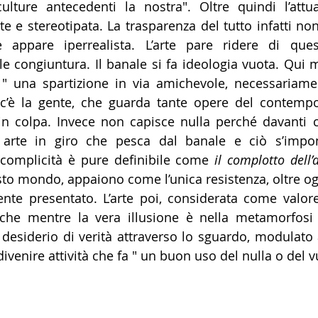
lture antecedenti la nostra". Oltre quindi l’attual
 e stereotipata. La trasparenza del tutto infatti non
ppare iperrealista. L’arte pare ridere di questa
e congiuntura. Il banale si fa ideologia vuota. Qui 
 " una spartizione in via amichevole, necessariamen
i c’è la gente, che guarda tante opere del contempo
in colpa. Invece non capisce nulla perché davanti c’è
a arte in giro che pesca dal banale e ciò s’imp
 complicità è pure definibile come 
il complotto dell’
sto mondo, appaiono come l’unica resistenza, oltre og
mente presentato. L’arte poi, considerata come valore
tiche mentre la vera illusione è nella metamorfosi 
 desiderio di verità attraverso lo sguardo, modulato 
enire attività che fa " un buon uso del nulla o del v