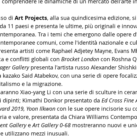
 comprendere le dinamiche di un mercato dell'arte in
so di 
Art Projects
, alla sua quindicesima edizione, s
da 11 paesi e presenta le ultime, più originali e innov
ntemporanea. Tra i temi che emergono dalle opere d'
ntemporanee comuni, come l'identità nazionale e cul
resenta artisti come Raphael Adjetey Mayne, Evans M
a e conflitti globali con 
Brocket London
 con Roshna Q
ager Gallery
 presenta l'artista russo Alexander Shishk
ta kazako Said Atabekov, con una serie di opere focaliz
italismo e la migrazione. 
saranno Xiao-yang Li con una serie di sculture in cera
i dipinti; Kimathi Donkor presentato da 
Ed Cross Fine 
ward 2019, Yoon Ilkwon 
con le sue opere incisorie su co
a e valore, presentata da Chiara Williams Contempor
nt Gallery 
e 
Art Gallery 0-68 
mostreranno nuovi e unic
che utilizzano mezzi inusuali.