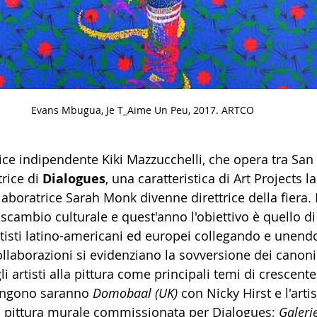
Evans Mbugua, Je T_Aime Un Peu, 2017. ARTCO
trice indipendente Kiki Mazzucchelli, che opera tra San
rice di
 Dialogues
, una caratteristica di Art Projects l
laboratrice Sarah Monk divenne direttrice della fiera.
 scambio culturale e quest'anno l'obiettivo è quello di
rtisti latino-americani ed europei collegando e unendo 
llaborazioni si evidenziano la sovversione dei canoni
i artisti alla pittura come principali temi di crescente
ongono saranno 
Domobaal (UK)
 con Nicky Hirst e l'arti
 pittura murale commissionata per Dialogues; 
Galeri