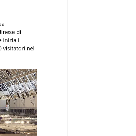
ua 
inese di 
iniziali 
 visitatori nel 