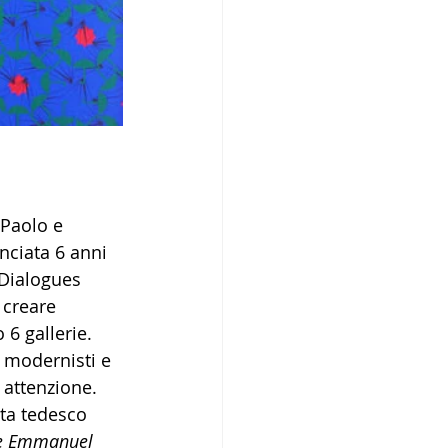
 Paolo e 
anciata 6 anni 
 Dialogues 
 creare 
6 gallerie. 
 modernisti e 
 attenzione. 
sta tedesco 
e Emmanuel 