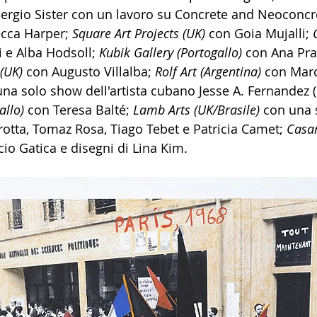
ergio Sister con un lavoro su Concrete and Neoconcre
cca Harper; 
Square Art Projects (UK) 
con Goia Mujalli; 
i e Alba Hodsoll; 
Kubik Gallery (Portogallo) 
con Ana Prat
(UK) 
con Augusto Villalba; 
Rolf Art (Argentina) 
con Marc
una solo show dell'artista cubano Jesse A. Fernandez (
allo) 
con Teresa Balté; 
Lamb Arts (UK/Brasile) 
con una 
otta, Tomaz Rosa, Tiago Tebet e Patricia Camet; 
Casan
cio Gatica e disegni di Lina Kim.