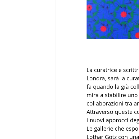
La curatrice e scrit
Londra, sarà la curat
fa quando la già col
mira a stabilire uno
collaborazioni tra a
Attraverso queste co
i nuovi approcci degl
Le gallerie che esp
Lothar Götz con una