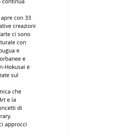
 continua 
i apre con 33 
ative creazioni 
arte ci sono 
turale con 
bugua e 
orbanee e 
in-Hokusai e 
zate sul 
mica che 
Art
 e la 
ncetti di 
ary. 
i approcci 