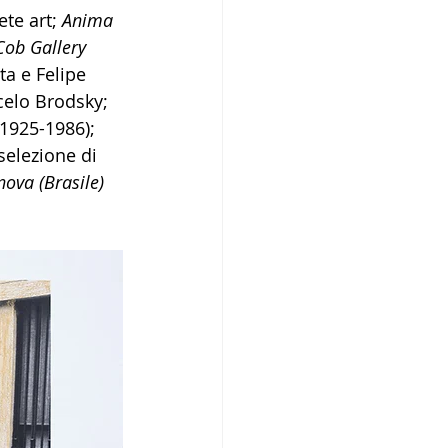
te art; 
Anima 
Cob Gallery 
a e Felipe 
elo Brodsky; 
1925-1986); 
selezione di 
ova (Brasile)