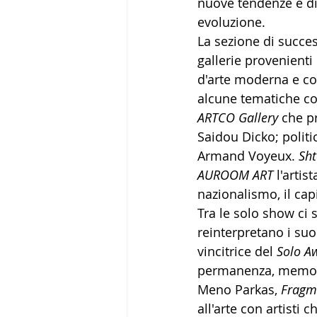
nuove tendenze e di
evoluzione.
La sezione di succes
gallerie provenienti 
d'arte moderna e co
alcune tematiche co
ARTCO Gallery 
che p
Saidou Dicko; politic
Armand Voyeux. 
Sht
AUROOM ART 
l'artis
nazionalismo, il cap
Tra le solo show ci 
reinterpretano i suo
vincitrice del 
Solo A
permanenza, memori
Meno Parkas, 
Fragme
all'arte con artisti 