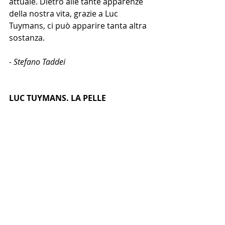
attuale. Dietro alle tante apparenze 
della nostra vita, grazie a Luc 
Tuymans, ci può apparire tanta altra 
sostanza.
- Stefano Taddei
LUC TUYMANS. LA PELLE
PALAZZO GRASSI - VENEZIA
https://www.palazzograssi.it/it/m
ostre/in-corso/luc-tuymans-la-
pelle/