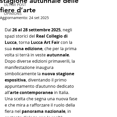
stagione autunnale delle
ULTIMI POST
fiere d’arte
OPINIONS
Aggiornamento:
24 set 2025
Dal 
26 al 28 settembre 2025
, negli 
spazi storici del 
Real Collegio di 
Lucca
, torna 
Lucca Art Fair
 con la 
sua 
nona edizione
, che per la prima 
volta si terrà in veste 
autunnale
. 
Dopo diverse edizioni primaverili, la 
manifestazione inaugura 
simbolicamente la 
nuova stagione 
espositiva
, diventando il primo 
appuntamento d’autunno dedicato 
all’
arte contemporanea
 in Italia. 
Una scelta che segna una nuova fase 
e che mira a rafforzare il ruolo della 
fiera nel 
panorama nazionale
, in 