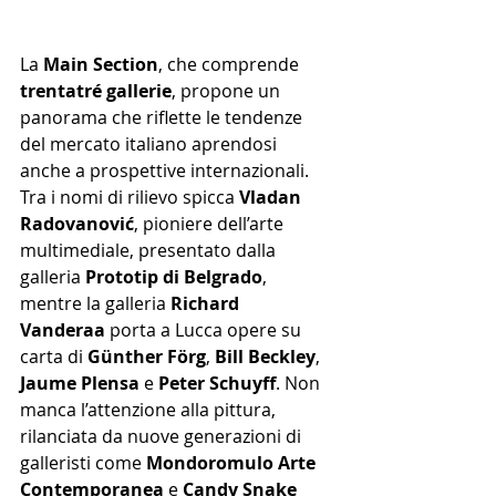
La 
Main Section
, che comprende 
trentatré gallerie
, propone un 
panorama che riflette le tendenze 
del mercato italiano aprendosi 
anche a prospettive internazionali. 
Tra i nomi di rilievo spicca 
Vladan 
Radovanović
, pioniere dell’arte 
multimediale, presentato dalla 
galleria 
Prototip di Belgrado
, 
mentre la galleria 
Richard 
Vanderaa
 porta a Lucca opere su 
carta di 
Günther Förg
, 
Bill Beckley
, 
Jaume Plensa
 e 
Peter Schuyff
. Non 
manca l’attenzione alla pittura, 
rilanciata da nuove generazioni di 
galleristi come 
Mondoromulo Arte 
Contemporanea
 e 
Candy Snake 