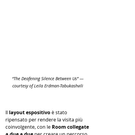
“The Deafening Silence Between Us” — 
courtesy of Leila Erdman-Tabukashvili 
Il 
layout espositivo
 è stato 
ripensato per rendere la visita più 
coinvolgente, con le 
Room collegate 
a due a due
 per creare un percorso 