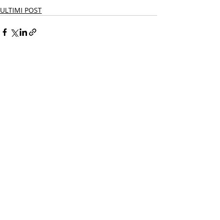
ULTIMI POST
Post recenti
Mostra tutti