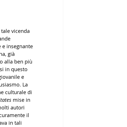
 tale vicenda 
ande 
e e insegnante 
a, già 
o alla ben più 
i in questo 
iovanile e 
tusiasmo. La 
e culturale di 
tates
 mise in 
lti autori 
icuramente il 
a in tali 