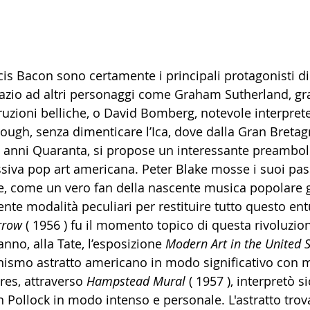
is Bacon sono certamente i principali protagonisti di
spazio ad altri personaggi come Graham Sutherland, gr
truzioni belliche, o David Bomberg, notevole interpret
rough, senza dimenticare l’Ica, dove dalla Gran Bretagn
li anni Quaranta, si propose un interessante preambol
iva pop art americana. Peter Blake mosse i suoi pass
, come un vero fan della nascente musica popolare g
te modalità peculiari per restituire tutto questo en
rrow
 ( 1956 ) fu il momento topico di questa rivoluzion
nno, alla Tate, l’esposizione 
Modern Art in the United S
nismo astratto americano in modo significativo con mo
yres, attraverso 
Hampstead Mural 
( 1957 ), interpretò s
 Pollock in modo intenso e personale. L'astratto trovav