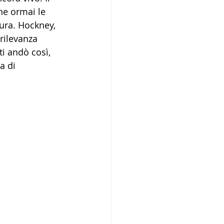
he ormai le 
tura. Hockney, 
rilevanza 
ti andò così, 
a di 