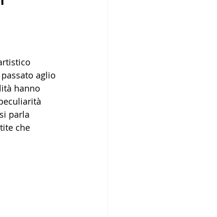
"
rtistico 
 passato aglio 
lità hanno 
eculiarità 
si parla 
ite che 