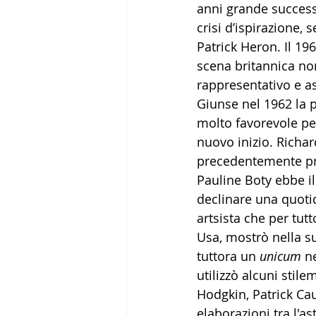
anni grande success
crisi d’ispirazione,
Patrick Heron. Il 19
scena britannica no
rappresentativo e a
Giunse nel 1962 la 
molto favorevole pe
nuovo inizio. Richa
precedentemente pro
Pauline Boty ebbe i
declinare una quoti
artsista che per tut
Usa, mostrò nella su
tuttora un 
unicum
 n
utilizzò alcuni stile
Hodgkin, Patrick Cau
elaborazioni tra l'as