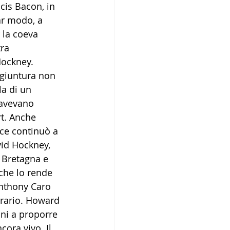
cis Bacon, in 
ar modo, a 
 la coeva 
ra 
Hockney. 
ngiuntura non 
la di un 
 avevano 
t. Anche 
ce continuò a 
vid Hockney, 
n Bretagna e 
che lo rende 
nthony Caro 
ntrario. Howard 
nni a proporre 
cora vivo. Il 