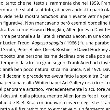
o, tanto che nel testo si rammenta che nel 1959, Fran
 sembra che vi abbia attinto, abbeverandosi in particol
60 vide nella mostra 
Situation 
una rilevante vetrina per
n figurativa. Non mancavano però esempi bordeline t
strattivo come Howard Hodgkin, Allen Jones o David 
prima personale alla Tate di Francis Bacon, in una co
r Lucien Freud. 
Ragazza spoglia
 ( 1966 ) fu una parabo
rd Smith, Peter Blake, Derek Boshier e David Hockney
posto una personalissima declinazione della pop ar
l tempo di lascire un gran segno. Frank Auerbach inve
dianità ben poco naturalistica ma unica. Nel 1970 Da
to il decennio precedente aveva fatto la spola tra Gra
a personale alla Whitechapel Art Gallery una ricerca 
el panorama artistico. Precedentemente lo scultore A
mi desunti dalla pittura, mentre Allen Jones fece il co
lfield e R. B. Kitaj continuavano invece negli stessi a
tratto e il figurativo molto evocative di un fermento an