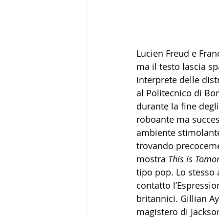
Lucien Freud e Franc
ma il testo lascia 
interprete delle dis
al Politecnico di Bo
durante la fine deg
roboante ma success
ambiente stimolante
trovando precocemen
mostra 
This is Tomo
tipo pop. Lo stesso a
contatto l’Espressio
britannici. Gillian A
magistero di Jackson