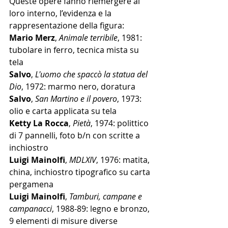
Queste opere fanno riemergere al 
loro interno, l’evidenza e la 
rappresentazione della figura: 
Mario Merz
, 
Animale terribile
, 1981: 
tubolare in ferro, tecnica mista su 
tela
Salvo
, 
L'uomo che spaccò la statua del 
Dio
, 1972: marmo nero, doratura
Salvo
, 
San Martino e il povero
, 1973: 
olio e carta applicata su tela
Ketty La Rocca
, 
Pietà
, 1974: polittico 
di 7 pannelli, foto b/n con scritte a 
inchiostro
Luigi Mainolfi
, 
MDLXIV
, 1976: matita, 
china, inchiostro tipografico su carta 
pergamena
Luigi Mainolfi
, 
Tamburi, campane e 
campanacci
, 1988-89: legno e bronzo, 
9 elementi di misure diverse