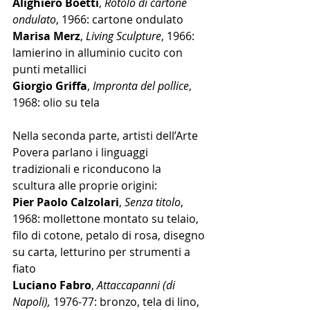
Alighiero Boetti
, 
Rotolo di cartone 
ondulato
, 1966: cartone ondulato
Marisa Merz
, 
Living Sculpture
, 1966: 
lamierino in alluminio cucito con 
punti metallici
Giorgio Griffa
, 
Impronta del pollice
, 
1968: olio su tela
Nella seconda parte, artisti dell’Arte 
Povera parlano i linguaggi 
tradizionali e riconducono la 
scultura alle proprie origini: 
Pier Paolo Calzolari
, 
Senza titolo
, 
1968: mollettone montato su telaio, 
filo di cotone, petalo di rosa, disegno 
su carta, letturino per strumenti a 
fiato
Luciano Fabro
, 
Attaccapanni (di 
Napoli),
 1976-77: bronzo, tela di lino, 