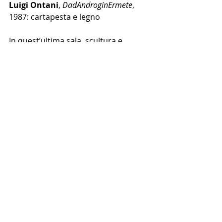
Luigi Ontani
, 
DadAndroginErmete
, 
1987: cartapesta e legno
In quest’ultima sala, scultura e 
pittura si incontrano ancora una 
volta, ma mentre la scultura parla di 
architettura, la pittura nasce in 
modo naturale impastata di polvere 
e tempo, lungo i muri della città e 
delle case, fatta del libero disegno di 
macchie e crepe: 
Nanni Valentini
, 
Casa
, 1985: 
installazione di terracotta, pigmenti, 
elementi metallici
Franco Guerzoni
, 
Affreschi
, 1972: 
stampa fotolitografica su tela con 
applicazione di frammenti di 
intonaco
Franco Guerzoni
, 
Archeologia
, 1973: 