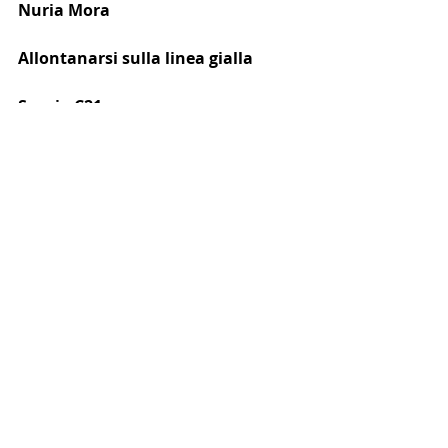
Nuria Mora
Allontanarsi sulla linea gialla
Spazio C21
Palazzo Brami
Via Emilia San Pietro 21
Reggio Emilia
Fino al 05/02/2023
https://www.spazioc21.com
NEWS PRINCIPALE