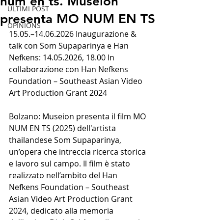
num en ts. Museion
ULTIMI POST
presenta MO NUM EN TS
OPINIONS
15.05.–14.06.2026 Inaugurazione & 
talk con Som Supaparinya e Han 
Nefkens: 14.05.2026, 18.00 In 
collaborazione con Han Nefkens 
Foundation – Southeast Asian Video 
Art Production Grant 2024
Bolzano: Museion presenta il film MO 
NUM EN TS (2025) dell'artista 
thailandese Som Supaparinya, 
un’opera che intreccia ricerca storica 
e lavoro sul campo. Il film è stato 
realizzato nell’ambito del Han 
Nefkens Foundation – Southeast 
Asian Video Art Production Grant 
2024, dedicato alla memoria 