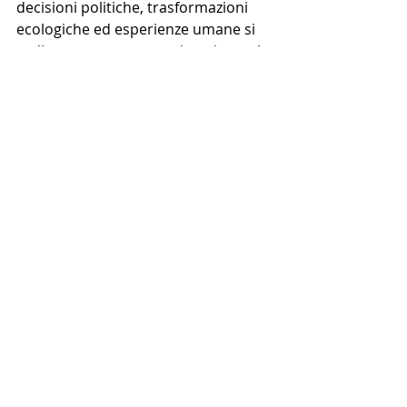
decisioni politiche, trasformazioni 
ecologiche ed esperienze umane si 
sedimentano e restano inscritte nel 
tempo.
NEWS PRINCIPALE