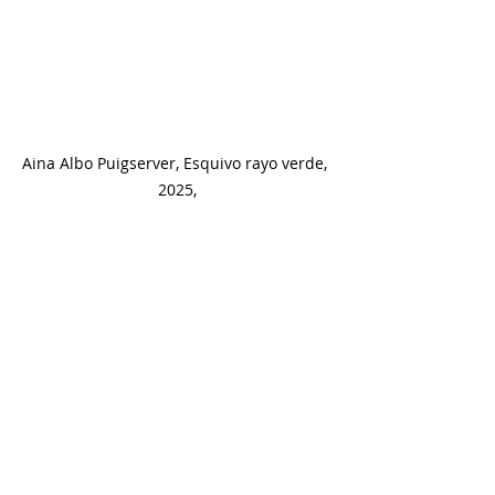
Aina Albo Puigserver, Esquivo rayo verde, 
2025,
Le tre mostre, pur autonome, 
costruiscono insieme un unico 
discorso sullo spazio e sulla forma, 
offrendo al visitatore un itinerario 
immersivo che intreccia rigore e 
sensibilità, luce e materia, gesto e 
costruzione.
A PICK GALLERY
via Bernardino Galliari 15/C, Torino