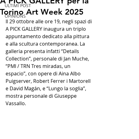
A PICK GALLERY per la
ULTIMI POST
Torino Art Week 2025
OPINIONS
Il 29 ottobre alle ore 19, negli spazi di 
A PICK GALLERY inaugura un triplo 
appuntamento dedicato alla pittura 
e alla scultura contemporanea. La 
galleria presenta infatti “Details 
Collection”, personale di Jan Muche, 
“PMI / TRN Tres miradas, un 
espacio”, con opere di Aina Albo 
Puigserver, Robert Ferrer i Martorell 
e David Magán, e “Lungo la soglia”, 
mostra personale di Giuseppe 
Vassallo.