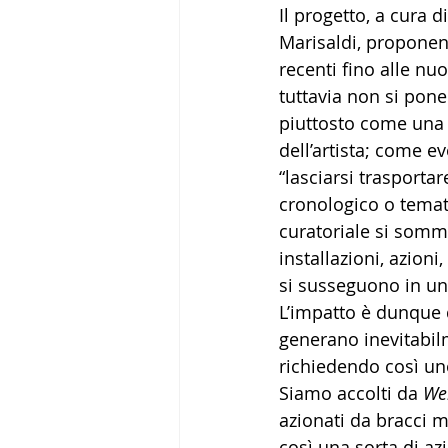
Il progetto, a cura di
Marisaldi, proponend
recenti fino alle n
tuttavia non si pon
piuttosto come una 
dell’artista; come evo
“lasciarsi trasporta
cronologico o temati
curatoriale si somma
installazioni, azion
si susseguono in un
L’impatto è dunque q
generano inevitabil
richiedendo così un
Siamo accolti da
 We
azionati da bracci
così una sorta di az