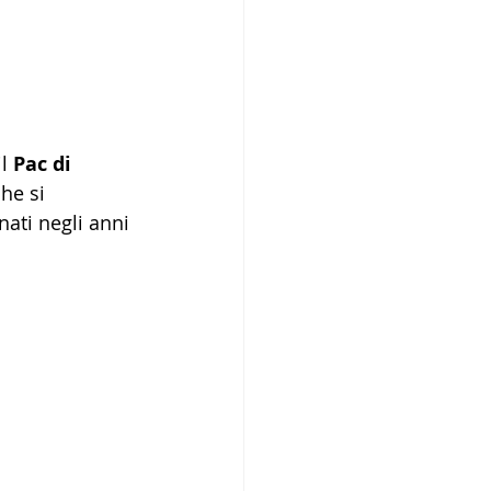
l 
Pac di 
he si 
nati negli anni 