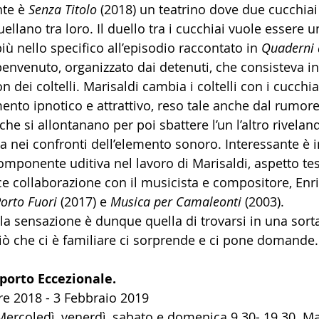
nte è 
Senza Titolo
 (2018) un teatrino dove due cucchiai 
llano tra loro. Il duello tra i cucchiai vuole essere 
ù nello specifico all’episodio raccontato in 
Quaderni 
benvenuto, organizzato dai detenuti, che consisteva in
n dei coltelli. Marisaldi cambia i coltelli con i cucchi
nto ipnotico e attrattivo, reso tale anche dal rumor
che si allontanano per poi sbattere l’un l’altro rivelan
ta nei confronti dell’elemento sonoro. Interessante è in
omponente uditiva nel lavoro di Marisaldi, aspetto te
ce collaborazione con il musicista e compositore, Enric
orto Fuori
 (2017) e 
Musica per Camaleonti 
(2003).
la sensazione è dunque quella di trovarsi in una sorta
iò che ci è familiare ci sorprende e ci pone domande.
sporto Eccezionale.
e 2018 - 3 Febbraio 2019
Mercoledì, venerdì, sabato e domenica 9.30- 19.30. Ma