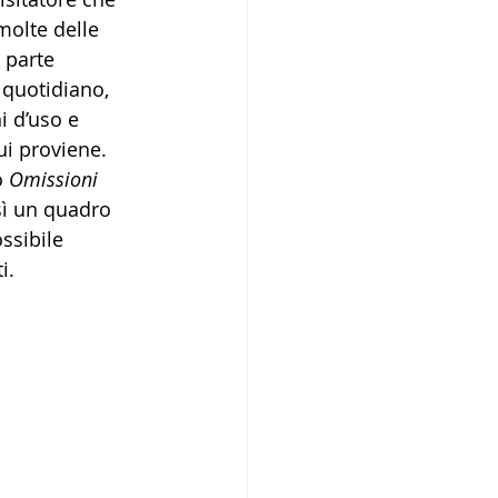
molte delle 
 parte 
 quotidiano, 
i d’uso e 
i proviene.   
 
Omissioni
osì un quadro 
ssibile 
i. 