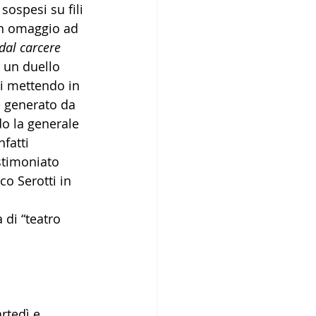
sospesi su fili 
un omaggio ad 
dal carcere
 un duello 
ai mettendo in 
e generato da 
do la generale 
fatti 
stimoniato 
o Serotti in 
 di “teatro 
 
rtedì e 