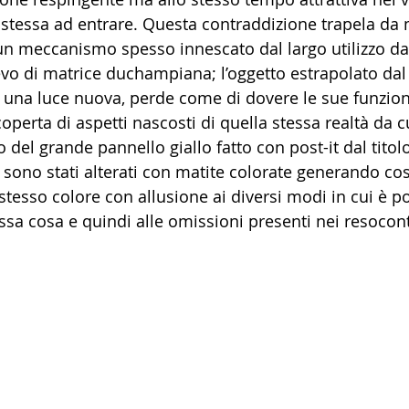
a stessa ad entrare. Questa contraddizione trapela da 
 un meccanismo spesso innescato dal largo utilizzo da
lievo di matrice duchampiana; l’oggetto estrapolato dal
tto una luce nuova, perde come di dovere le sue funzion
operta di aspetti nascosti di quella stessa realtà da cu
 del grande pannello giallo fatto con post-it dal titolo
lli sono stati alterati con matite colorate generando c
 stesso colore con allusione ai diversi modi in cui è po
sa cosa e quindi alle omissioni presenti nei resocont