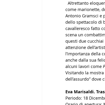
  Altrettanto eloque
come marionette, due
Antonio Gramsci e pi
dello spettacolo di 
cavalleresco fatto co
scena un combattime
questi due cucchiai 
attenzione dell’artis
l’importanza della c
anche dalla sua feli
alcuni lavori come 
P
Visitando la mostra 
dell’assurdo” dove c
Eva Marisaldi. Tra
Periodo: 18 Dicembr
Orario di apertura: 