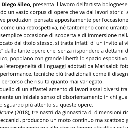
 
Diego Sileo,
 presenta il lavoro dell’artista bolognese
o un vasto corpus di opere che va dai lavori storici a
uove produzioni pensate appositamente per l’occasione
e come una retrospettiva, né tantomeno come un’anto
semplice occasione di scoperta e di immersione nell
cato dal titolo stesso, si tratta infatti di un invito al v
re” dalle tante opere che, senza rispondere a dettami d
co, popolano con grande libertà lo spazio espositivo. 
 l’eterogeneità di linguaggi adottati da Marisaldi: foto
i, performance, tecniche più tradizionali come il disegn
 percorso che risulta quanto mai variegato.
uello di un affastellamento di lavori assai diversi tra
mente un iniziale senso di disorientamento in chi gua
o sguardo più attento su queste opere. 
lcome
 (2018), tre nastri da ginnastica di dimensioni ri
 meccanici, producono un moto continuo ma scattoso 
ione respingente ma allo stesso tempo attrattiva nel v