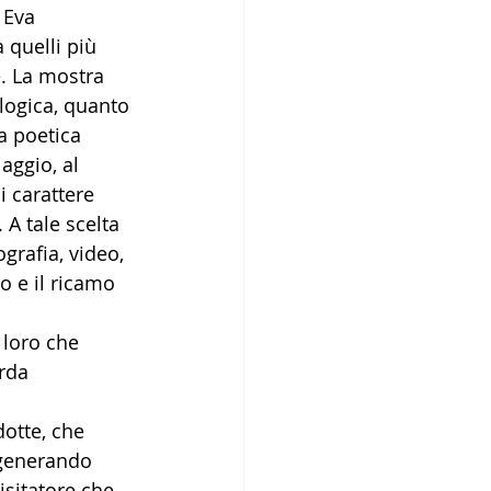
 Eva 
 quelli più 
. La mostra 
logica, quanto 
a poetica 
iaggio, al 
i carattere 
A tale scelta 
grafia, video, 
o e il ricamo 
 loro che 
rda 
dotte, che 
generando 
isitatore che 