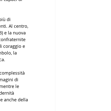
iù di 
ti. Al centro, 
3) e la nuova 
confraternite 
i coraggio e 
bolo, la 
ca.
 complessità 
magini di 
mentre le 
dernità 
se anche della 