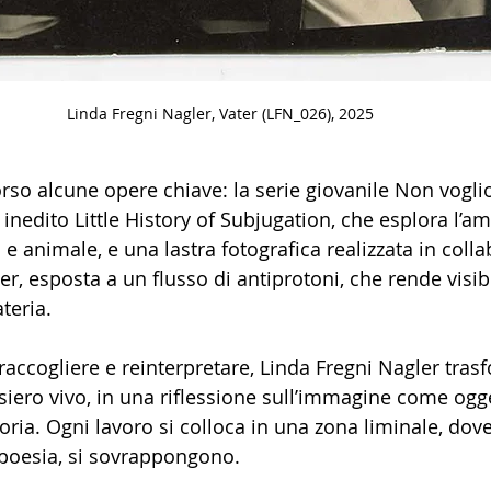
Linda Fregni Nagler, Vater (LFN_026), 2025
rso alcune opere chiave: la serie giovanile Non vogli
 inedito Little History of Subjugation, che esplora l’a
e animale, e una lastra fotografica realizzata in coll
er, esposta a un flusso di antiprotoni, che rende visibi
teria.
 raccogliere e reinterpretare, Linda Fregni Nagler tras
nsiero vivo, in una riflessione sull’immagine come og
ria. Ogni lavoro si colloca in una zona liminale, do
 poesia, si sovrappongono.