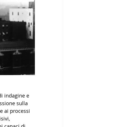
di indagine e 
essione sulla 
e ai processi 
ivi, 
i capaci di 