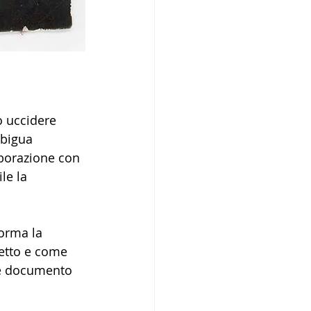
o uccidere 
mbigua 
aborazione con 
le la 
forma la 
getto e come 
ve documento 