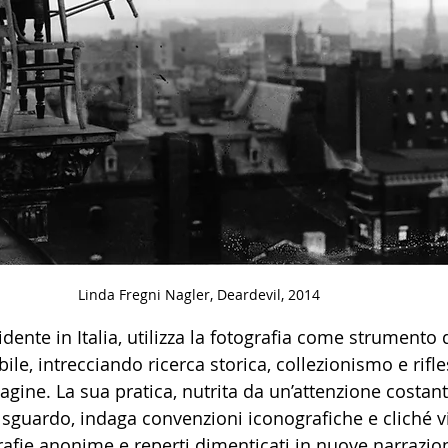
Linda Fregni Nagler, Deardevil, 2014 
sidente in Italia, utilizza la fotografia come strumento 
sibile, intrecciando ricerca storica, collezionismo e rifl
agine. La sua pratica, nutrita da un’attenzione costant
 sguardo, indaga convenzioni iconografiche e cliché vis
afie anonime e reperti dimenticati in nuove narrazion