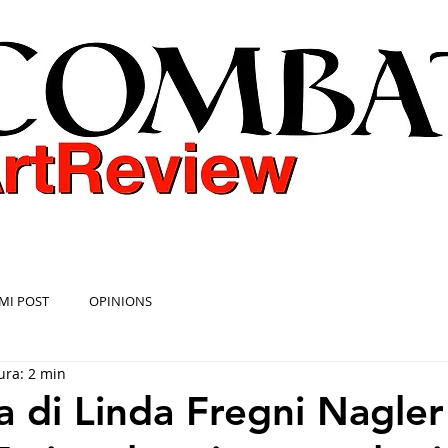
COMBAT ART REVIEW
MI POST
OPINIONS
ura: 2 min
 di Linda Fregni Nagler 