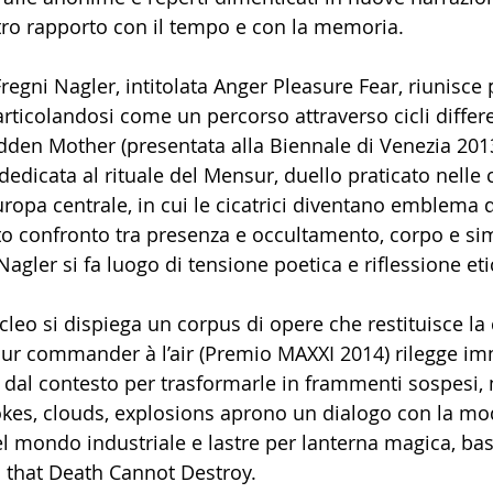
stro rapporto con il tempo e con la memoria.
regni Nagler, intitolata Anger Pleasure Fear, riunisce p
articolandosi come un percorso attraverso cicli differen
idden Mother (presentata alla Biennale di Venezia 201
 dedicata al rituale del Mensur, duello praticato nelle 
ropa centrale, in cui le cicatrici diventano emblema d
to confronto tra presenza e occultamento, corpo e sim
Nagler si fa luogo di tensione poetica e riflessione eti
leo si dispiega un corpus di opere che restituisce la
Pour commander à l’air (Premio MAXXI 2014) rilegge im
 dal contesto per trasformarle in frammenti sospesi, 
okes, clouds, explosions aprono un dialogo con la mo
el mondo industriale e lastre per lanterna magica, ba
 that Death Cannot Destroy.