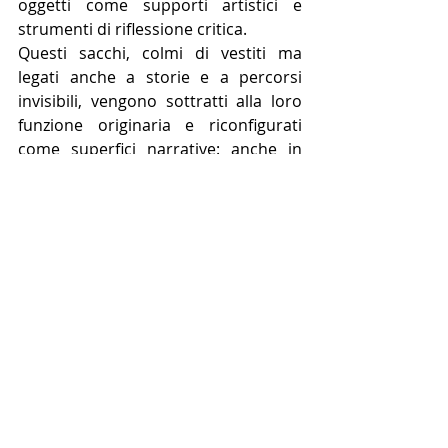
oggetti come supporti artistici e 
strumenti di riflessione critica.
Questi sacchi, colmi di vestiti ma 
legati anche a storie e a percorsi 
invisibili, vengono sottratti alla loro 
funzione originaria e riconfigurati 
come superfici narrative: anche in 
questo caso l’artista interviene 
attraverso ricami e cuciture, 
incorporando figure umane, scene di 
vita quotidiana e motivi simbolici che 
rimandano alla vita sociale, 
all’infanzia, alla cura e 
alla trasmissione della memoria.
La scelta del supporto non è neutra: 
il materiale, originariamente 
associato allo scarto, mette in luce 
asimmetrie economiche, interroga i 