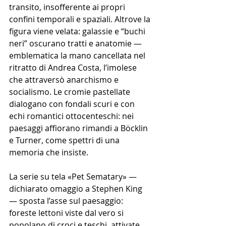
transito, insofferente ai propri 
confini temporali e spaziali. Altrove la 
figura viene velata: galassie e “buchi 
neri” oscurano tratti e anatomie — 
emblematica la mano cancellata nel 
ritratto di Andrea Costa, l’imolese 
che attraversò anarchismo e 
socialismo. Le cromie pastellate 
dialogano con fondali scuri e con 
echi romantici ottocenteschi: nei 
paesaggi affiorano rimandi a Böcklin 
e Turner, come spettri di una 
memoria che insiste.
La serie su tela «Pet Sematary» — 
dichiarato omaggio a Stephen King 
— sposta l’asse sul paesaggio: 
foreste lettoni viste dal vero si 
popolano di croci e teschi, attivate 