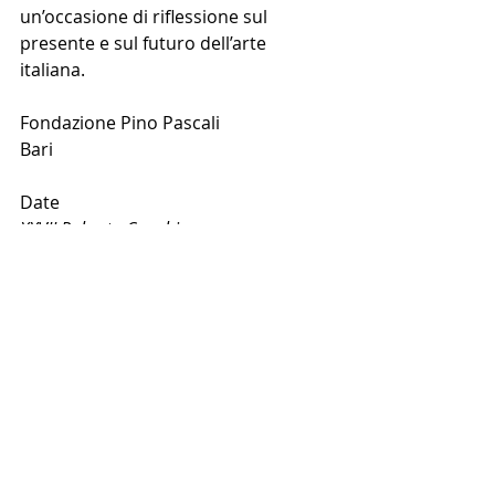
un’occasione di riflessione sul 
presente e sul futuro dell’arte 
italiana.
Fondazione Pino Pascali
Bari
Date
XXVII Roberto Cuoghi 
18 Ottobre 2025 – 3 maggio 2026
PINO PASCALI. Dal 1956 ad oggi 
19 ottobre 2025 – 31 Dicembre 2025
NEWS PRINCIPALE