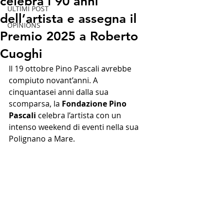
celebra i 90 anni
ULTIMI POST
dell’artista e assegna il
OPINIONS
Premio 2025 a Roberto
Cuoghi
Il 19 ottobre Pino Pascali avrebbe 
compiuto novant’anni. A 
cinquantasei anni dalla sua 
scomparsa, la 
Fondazione Pino 
Pascali
 celebra l’artista con un 
intenso weekend di eventi nella sua 
Polignano a Mare.