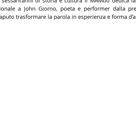
 sessant’anni di storia e cultura il MAMbo dedica l
zionale 
a John Giorno, poeta e performer dalla pre
aputo trasformare la parola in esperienza e forma d’a