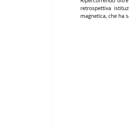
Ripercorrendo oltre
retrospettiva 
istitu
magnetica, che ha s