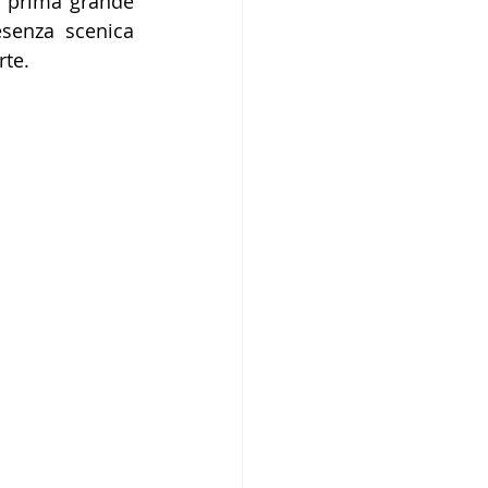
a prima grande 
senza scenica 
rte.