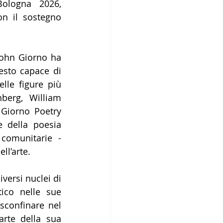
ologna 2026, 
 il sostegno 
John Giorno ha 
esto capace di 
lle figure più 
berg, William 
Giorno Poetry 
 della poesia 
comunitarie - 
ll’arte.
versi nuclei di 
ico nelle sue 
sconfinare nel 
arte della sua 