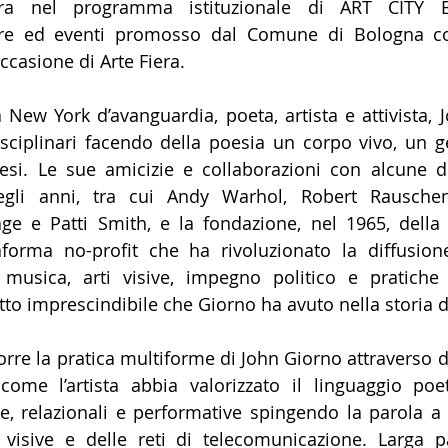
ntra nel programma istituzionale di ART CITY B
tre ed eventi promosso dal Comune di Bologna con
ccasione di Arte Fiera
.
 New York d’avanguardia, poeta, artista e attivista, 
disciplinari facendo della poesia un corpo vivo, un g
tesi. Le sue amicizie e collaborazioni con alcune de
uegli anni, tra cui Andy Warhol, Robert Rauschen
ge e Patti Smith, e la fondazione, nel 1965, della 
aforma no-profit che ha rivoluzionato la diffusione
 musica, arti visive, impegno politico e pratiche 
to imprescindibile che Giorno ha avuto nella storia de
orre la pratica multiforme di John Giorno attraverso di
ome l’artista abbia valorizzato il linguaggio poet
e, relazionali e performative spingendo la parola a 
ti visive e delle reti di telecomunicazione. Larga p