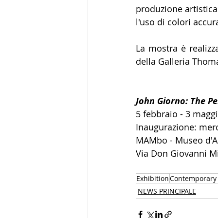
produzione artistica 
l'uso di colori accu
La mostra
 è 
realiz
della Galleria Thom
John Giorno: The P
5 febbraio - 3 magg
Inaugurazione: merc
MAMbo - Museo d'Art
Via Don Giovanni M
Exhibition
Contemporary 
NEWS PRINCIPALE