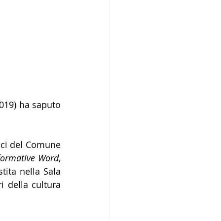
s
019) ha saputo 
ici del Comune 
formative Word
, 
stita nella Sala 
 della cultura 