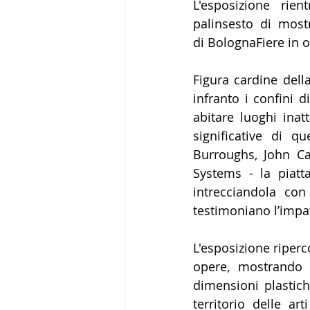
L'esposizione rie
palinsesto di mos
di BolognaFiere in o
Figura cardine della
infranto i confini 
abitare luoghi inat
significative di q
Burroughs, John Ca
Systems - la piatt
intrecciandola con
testimoniano l’impat
L'esposizione riperc
opere, mostrando c
dimensioni plastich
territorio delle ar