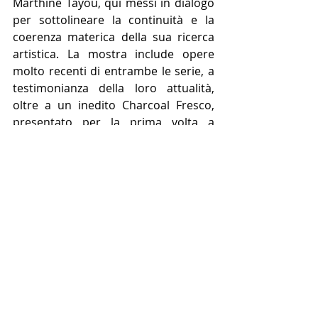
Marthine Tayou, qui messi in dialogo 
per sottolineare la continuità e la 
coerenza materica della sua ricerca 
artistica. La mostra include opere 
molto recenti di entrambe le serie, a 
testimonianza della loro attualità, 
oltre a un inedito Charcoal Fresco, 
presentato per la prima volta a 
Treviso.
Nel suo insieme, l’esposizione rivela 
una pratica complessa e stratificata, 
in cui la sperimentazione estetica è 
inseparabile dalla critica sociale e 
politica. Il lavoro di Tayou diventa uno 
spazio di incontro e di 
consapevolezza, capace di affrontare 
le tensioni contemporanee e di 
invitare a rinnovate forme di 