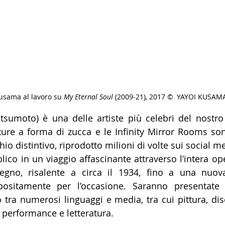
usama al lavoro su 
My Eternal Soul 
(2009-21), 2017 © YAYOI KUSAM
sumoto) è una delle artiste più celebri del nostro 
lture a forma di zucca e le Infinity Mirror Rooms son
io distintivo, riprodotto milioni di volte sui social m
ico in un viaggio affascinante attraverso l’intera op
gno, risalente a circa il 1934, fino a una nuova 
sitamente per l’occasione. Saranno presentate o
tra numerosi linguaggi e media, tra cui pittura, dise
 performance e letteratura.