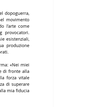
el dopoguerra, 
el movimento 
o l’arte come 
 provocatori. 
 esistenziali, 
ua produzione 
rati.
rma: «Nei miei 
 di fronte alla 
a forza vitale 
za di superare 
la mia fiducia 