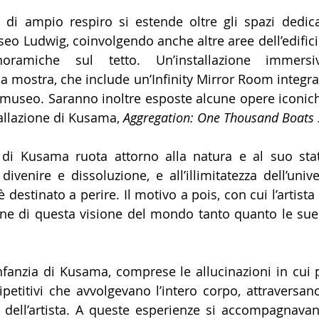
di ampio respiro si estende oltre gli spazi dedicat
o Ludwig, coinvolgendo anche altre aree dell’edifici
oramiche sul tetto. Un’installazione immersiv
 mostra, che include un’Infinity Mirror Room integrat
 museo. Saranno inoltre esposte alcune opere iconiche
tallazione di Kusama, 
Aggregation: One Thousand Boats
a di Kusama ruota attorno alla natura e al suo stat
divenire e dissoluzione, e all’illimitatezza dell’unive
è destinato a perire. Il motivo a pois, con cui l’artista 
one di questa visione del mondo tanto quanto le sue I
nfanzia di Kusama, comprese le allucinazioni in cui p
 ripetitivi che avvolgevano l’intero corpo, attraversan
a dell’artista. A queste esperienze si accompagnava