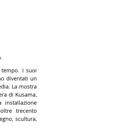
A
tempo. I suoi 
o diventati un 
edia. La mostra 
era di Kusama, 
installazione 
ltre trecento 
gno, scultura, 