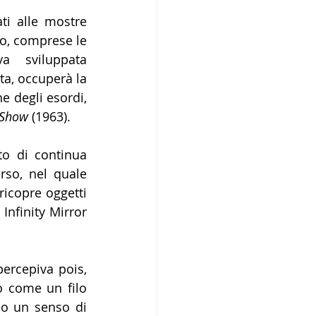
i alle mostre 
o, comprese le 
a sviluppata 
a, occuperà la 
 degli esordi, 
 Show
 (1963).
o di continua 
rso, nel quale 
ricopre oggetti 
nfinity Mirror 
ercepiva pois, 
o come un filo 
no un senso di 