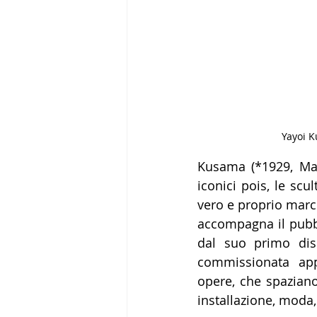
Yayoi K
Kusama (*1929, Mat
iconici pois, le scu
vero e proprio march
accompagna il pubbl
dal suo primo dise
commissionata appo
opere, che spaziano 
installazione, moda,