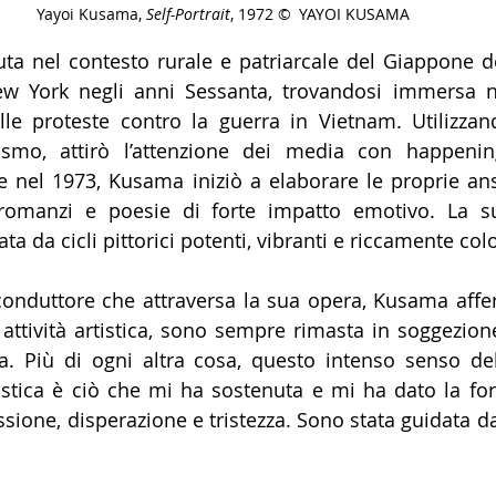
Yayoi Kusama, 
Self-Portrait
, 1972 © YAYOI KUSAMA
ta nel contesto rurale e patriarcale del Giappone d
w York negli anni Sessanta, trovandosi immersa n
le proteste contro la guerra in Vietnam. Utilizzand
ismo, attirò l’attenzione dei media con happening
 nel 1973, Kusama iniziò a elaborare le proprie ansie
romanzi e poesie di forte impatto emotivo. La s
ta da cicli pittorici potenti, vibranti e riccamente colo
 conduttore che attraversa la sua opera, Kusama affe
i attività artistica, sono sempre rimasta in soggezione
ta. Più di ogni altra cosa, questo intenso senso dell
tistica è ciò che mi ha sostenuta e mi ha dato la for
sione, disperazione e tristezza. Sono stata guidata dal