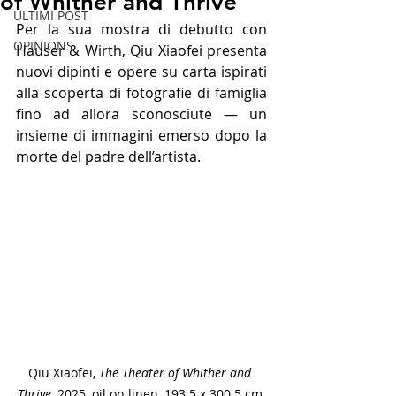
of Whither and Thrive
ULTIMI POST
Per la sua mostra di debutto con 
OPINIONS
Hauser & Wirth, Qiu Xiaofei presenta 
nuovi dipinti e opere su carta ispirati 
alla scoperta di fotografie di famiglia 
fino ad allora sconosciute — un 
insieme di immagini emerso dopo la 
morte del padre dell’artista. 
Qiu Xiaofei, 
The Theater of Whither and 
Thrive
, 2025, oil on linen, 193.5 x 300.5 cm 