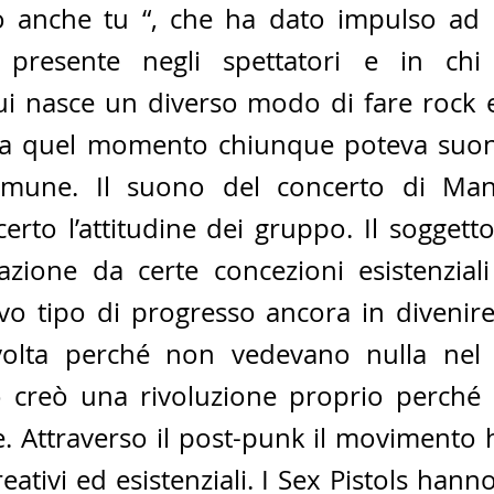
lo anche tu “, che ha dato impulso ad
 presente negli spettatori e in chi s
i nasce un diverso modo di fare rock 
 Da quel momento chiunque poteva suon
mune. Il suono del concerto di Manc
rto l’attitudine dei gruppo. Il soggetto
zione da certe concezioni esistenziali u
 tipo di progresso ancora in divenire.
volta perché non vedevano nulla nel 
 creò una rivoluzione proprio perché 
 Attraverso il post-punk il movimento ha
reativi ed esistenziali. I Sex Pistols hann