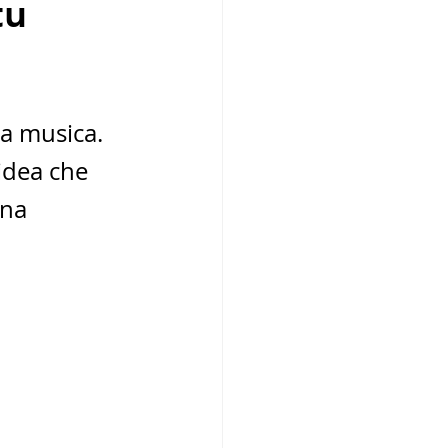
tu
a musica. 
idea che 
na 