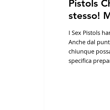
Pistols C
stesso! 
I Sex Pistols h
Anche dal punto
chiunque possa
specifica prepa