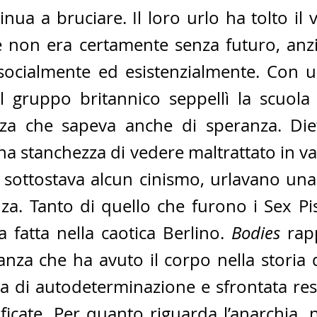
nua a bruciare. Il loro urlo ha tolto il 
e non era certamente senza futuro, anzi,
 socialmente ed esistenzialmente. Con 
l gruppo britannico seppellì la scuola 
za che sapeva anche di speranza. Diet
na stanchezza di vedere maltrattato in va
sottostava alcun cinismo, urlavano una l
za. Tanto di quello che furono i Sex Pis
 fatta nella caotica Berlino. 
Bodies 
rap
nza che ha avuto il corpo nella storia d
 di autodeterminazione e sfrontata resis
icate. Per quanto riguarda l’anarchia, n