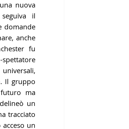
 una nuova 
eguiva il 
e domande 
are, anche 
hester fu 
-spettatore 
niversali, 
 Il gruppo 
futuro ma 
delineò un 
 tracciato 
o acceso un 