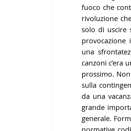
fuoco che conti
rivoluzione ch
solo di uscire
provocazione i
una sfrontatez
canzoni c’era u
prossimo. Non 
sulla contingen
da una vacanza
grande importa
generale. Forma
normative codif