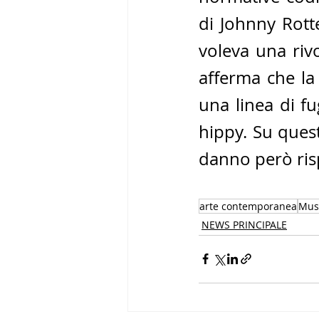
di Johnny Rotte
voleva una rivo
afferma che la 
una linea di fu
hippy. Su quest
danno però risp
arte contemporanea
Mus
NEWS PRINCIPALE