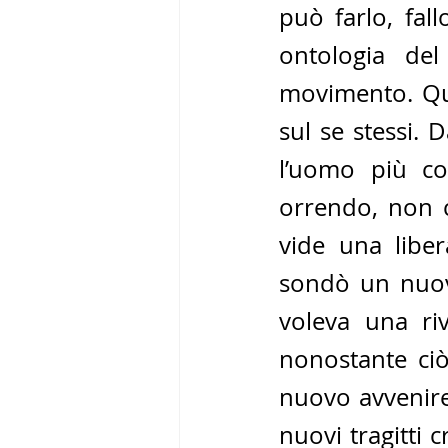
può farlo, fal
ontologia del
movimento. Qu
sul se stessi.
l’uomo più co
orrendo, non ce
vide una libera
sondò un nuovo
voleva una ri
nonostante ciò
nuovo avvenire.
nuovi tragitti c