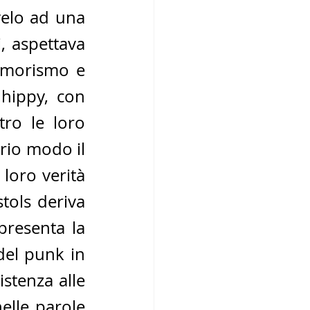
velo ad una 
 aspettava 
umorismo e 
hippy, con 
ro le loro 
rio modo il 
oro verità 
tols deriva 
presenta la 
el punk in 
tenza alle 
elle parole 