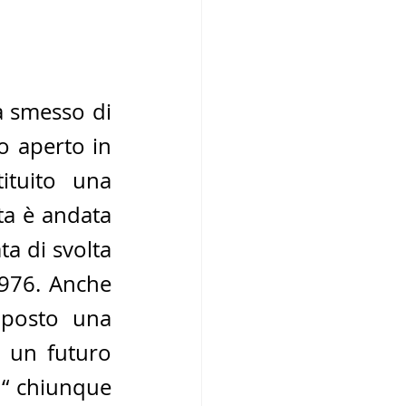
 smesso di 
o aperto in 
tuito una 
ta è andata 
a di svolta 
976. Anche 
oposto una 
 un futuro 
 “ chiunque 